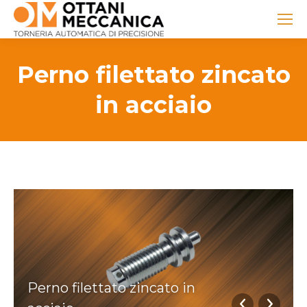
Perno filettato zincato
in acciaio
Perno filettato zincato in