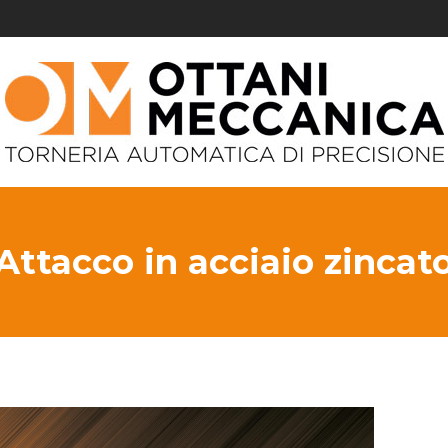
Attacco in acciaio zincat