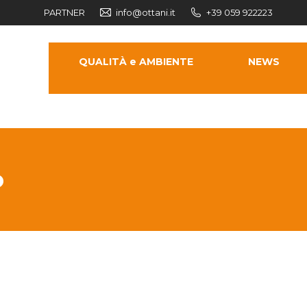
PARTNER
info@ottani.it
+39 059 922223
QUALITÀ e AMBIENTE
NEWS
CONTATTI
o