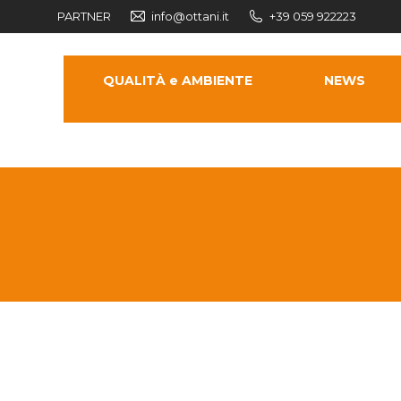
PARTNER
info@ottani.it
+39 059 922223
QUALITÀ e AMBIENTE
NEWS
CONTATTI